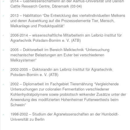
2014 – Gastwissenschaftlerin an der Aarhus-Universität und Danish
Cattle Research Centre, Dänemark (03-04)
2013 – Habilitation “Die Entwicklung des viertelindividuellen Melkens
und deren Auswirkung auf die Prozesselemente Tier, Mensch,
Melkanlage und Produktqualität”
2006-2014 – wissenschaftliche Mitarbeiterin am Leibniz-Institut für
Agrartechnik Potsdam-Bornim e. V. (ATB)
2005 – Doktorarbeit im Bereich Melktechnik “Untersuchung
mechanischer Belastungen am Euter bei verschiedenen
Melksystemen”
2002-2005 – Doktorandin am Leibniz-Institut für Agrartechnik
Potsdam-Bornim e. V. (ATB)
2002 – Diplomarbeit im Fachgebiet Tierernährung “Vergleichende
Untersuchungen zur colonalen Fermentation verschiedener
Kohlenhydratpolymere sowie probiotisch wirkender Zusätze unter der
Anwendung des modifizierten Hohenheimer Futterwerttests beim
Schwein”
1998-2002 – Studium der Agrarwissenschaften an der Humboldt-
Universität zu Berlin